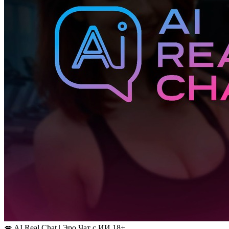
💋 AI Real Chat | Эро Чат с ИИ 18+