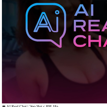
💋 AI Real Chat | Эро Чат с ИИ 18+