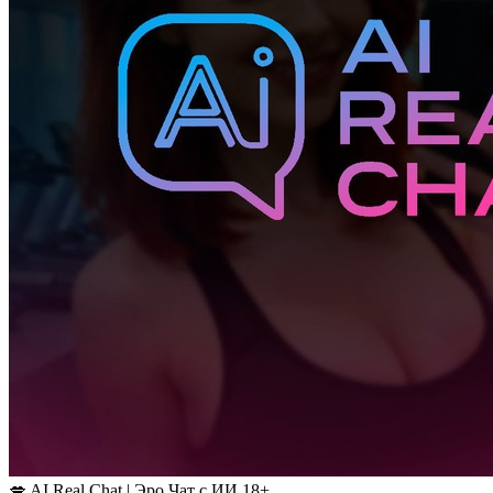
💋 AI Real Chat | Эро Чат с ИИ 18+