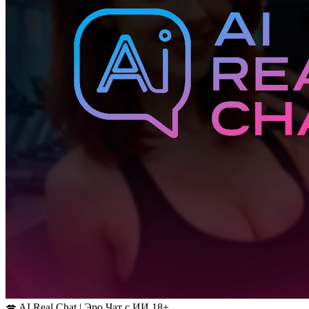
💋 AI Real Chat | Эро Чат с ИИ 18+