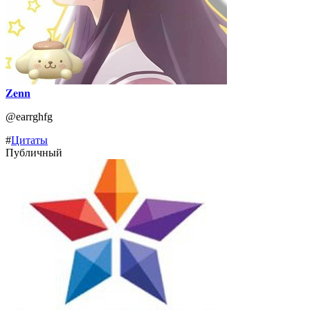
𝐙𝐞𝐧𝐧
@earrghfg
#
Цитаты
Публичный