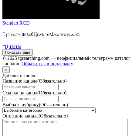
Standart RCD
Ⲧⲩⲧ ⲏⲉⲧⲩ цⲉⲗⲉύЦⲉⲗь ⲧⲟⲗЬⲕⲟ ⲃⲡⲉⲣⲉⲇ 📈
#
Цитаты
Показать еще
© 2025 tgsearching.com — неофициальный телеграмм каталог
каналов.
Обратиться в поддержку
.
×
Добавить канал
Название канала
(Обязательно)
Ссылка на канал
(Обязательно)
Выбрать рубрику
(Обязательно)
Описание канала
(Обязательно)