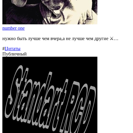
number one
нужно быть лучше чем вчера,а не лучше чем другие ⚔️…
#
Цитаты
Публичный