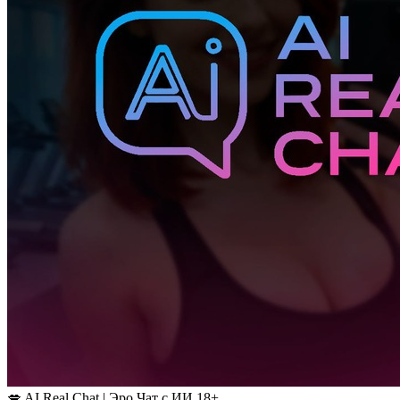
💋 AI Real Chat | Эро Чат с ИИ 18+