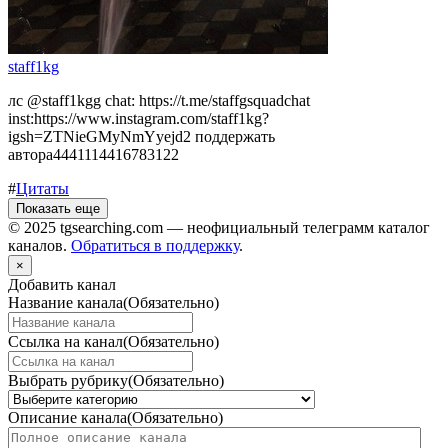
staff1kg
лс @staff1kgg chat: https://t.me/staffgsquadchat
inst:https://www.instagram.com/staff1kg?
igsh=ZTNieGMyNmYyejd2 поддержать
автора4441114416783122
#
Цитаты
Показать еще
© 2025 tgsearching.com — неофициальный телеграмм каталог
каналов.
Обратиться в поддержку
.
×
Добавить канал
Название канала
(Обязательно)
Ссылка на канал
(Обязательно)
Выбрать рубрику
(Обязательно)
Описание канала
(Обязательно)