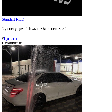
Standart RCD
Ⲧⲩⲧ ⲏⲉⲧⲩ цⲉⲗⲉύЦⲉⲗь ⲧⲟⲗЬⲕⲟ ⲃⲡⲉⲣⲉⲇ 📈
#
Цитаты
Публичный