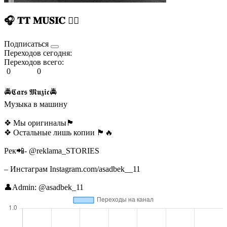
🎧 𝐓𝐓 𝐌𝐔𝐒𝐈𝐂 ❤️‍🔥
Подписаться
Переходов сегодня:
Переходов всего:
0
0
🚔𝕮𝖆𝖗𝖘 𝕸𝖚𝖟𝖎𝖈🚔
Музыка в машину
❖ Мы оригиналы🏴
❖ Остальные лишь копии 🏴🔥
Рек📲- @reklama_STORIES
– Инстаграм Instagram.com/asadbek__11
👤Admin: @asadbek_11