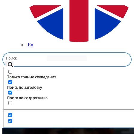
En
Главная
/
Музыка
/
🎧 𝐓𝐓 𝐌𝐔𝐒𝐈𝐂 ❤️‍🔥
Только точные совпадения
Поиск по заголовку
Поиск по содержанию