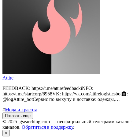
Attire
FEEDBACK: https://t.me/attirefeedbackiNFO:
https://t.me/startcorp/6958VK: https://vk.com/attirelogisticsbot🤖:
@logAttire_botСервис по выкупу и доставке: одежды,…
#
Мода и красота
Показать еще
© 2025 tgsearching.com — неофициальный телеграмм каталог
каналов.
Обратиться в поддержку
.
×