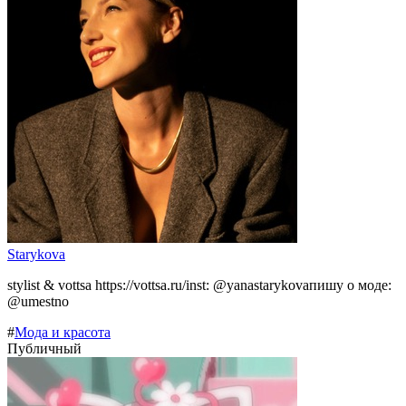
Starykova
stylist & vottsa https://vottsa.ru/inst: @yanastarykovaпишу о моде:
@umestno
#
Мода и красота
Публичный