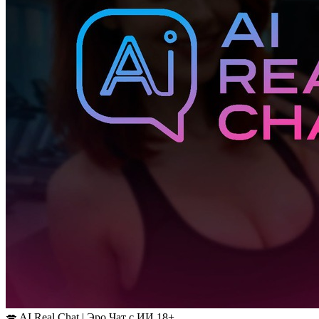
💋 AI Real Chat | Эро Чат с ИИ 18+