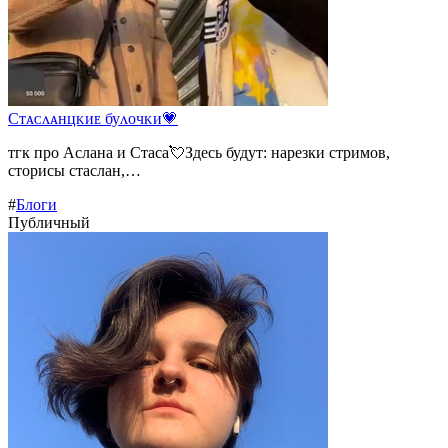
Сᴛᴀᴄᴧᴀнцᴋиᴇ буᴧᴏчᴋи💗
тгк про Аслана и Стаса💘Здесь будут: нарезки стримов,
сторисы стаслан,…
#
Блоги
Публичный