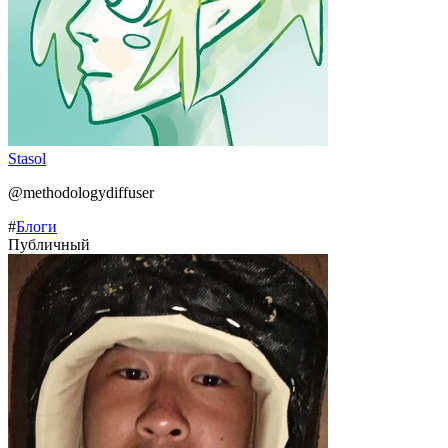
Stasol
@methodologydiffuser
#
Блоги
Публичный