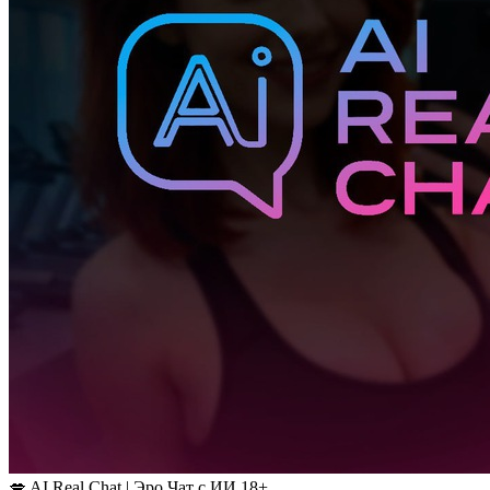
💋 AI Real Chat | Эро Чат с ИИ 18+