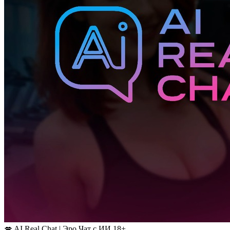
💋 AI Real Chat | Эро Чат с ИИ 18+