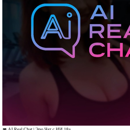
💋 AI Real Chat | Эро Чат с ИИ 18+