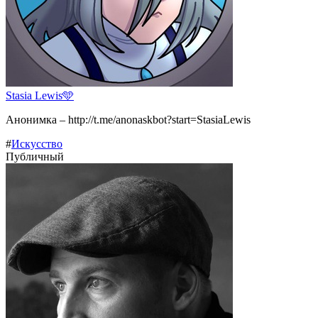
Stasia Lewis🩵
Анонимка – http://t.me/anonaskbot?start=StasiaLewis
#
Искусство
Публичный