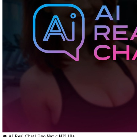
💋 AI Real Chat | Эро Чат с ИИ 18+