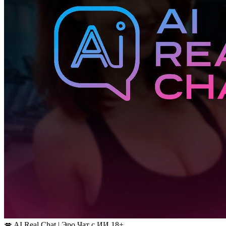
💋 AI Real Chat | Эро Чат с ИИ 18+