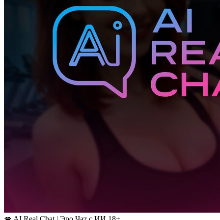
💋 AI Real Chat | Эро Чат с ИИ 18+