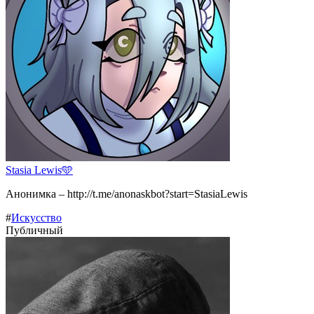
Stasia Lewis🩵
Анонимка – http://t.me/anonaskbot?start=StasiaLewis
#
Искусство
Публичный