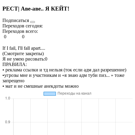
РЕСТ| Аве-аве.. Я КЕЙТ!
Подписаться
Переходов сегодня:
Переходов всего:
0
0
If I fail, I'll fall apart....
(Смотрите закрепы)
Я не умею рисовать:0
ПРАВИЛА:
• реклама ссылки и тд нельзя (ток если адм дал разрешение)
•угрозы мне и участникам и «я знаю адм туби пиз... » тоже
запрещено
• мат и не смешные анекдоты можно