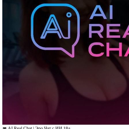
💋 AI Real Chat | Эро Чат с ИИ 18+