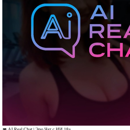
💋 AI Real Chat | Эро Чат с ИИ 18+