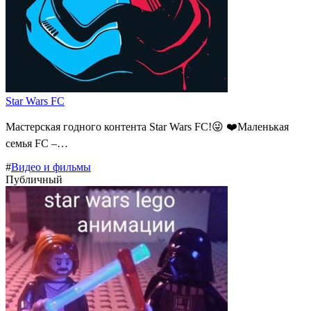
Star Wars FC
Мастерская годного контента Star Wars FC!😜 ❤️Маленькая
семья FC –…
#
Видео и фильмы
Публичный