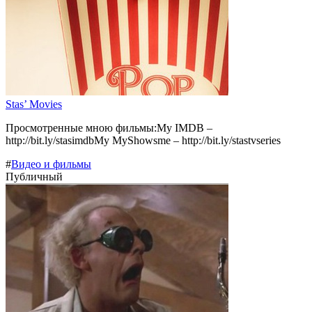
Stas’ Movies
Просмотренные мною фильмы:My IMDB –
http://bit.ly/stasimdbMy MyShowsme – http://bit.ly/stastvseries
#
Видео и фильмы
Публичный