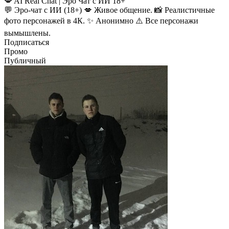
💋 AI Real Chat | Эро Чат с ИИ 18+
💬 Эро-чат с ИИ (18+) 💋 Живое общение. 📸 Реалистичные
фото персонажей в 4К. ✨ Анонимно ⚠️ Все персонажи
вымышлены.
Подписаться
Промо
Публичный