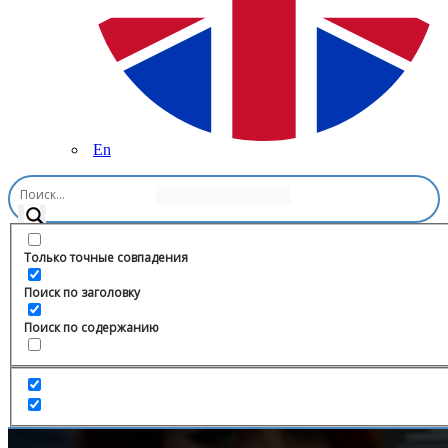
En
Главная
/
Видео и фильмы
/
Пацанское движение😶‍🌫️
Только точные совпадения
Поиск по заголовку
Поиск по содержанию