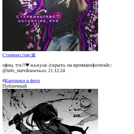
Сᴛᴀᴩʙиᴋᴄ/ᴨʙᴄ🎀
ᴏɸиц. ᴛᴦᴋ!!💗ʍᴀʍуᴧя: (скрыто, на время)инɸᴏ/ᴨᴩᴀйᴄ:
@info_starviksнᴀчᴀᴧᴏ: 21.12.24
#
Картинки и фото
Публичный