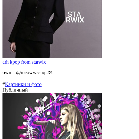
arh kpop from starwix
own – @meowwssuq ౨ৎ
#
Картинки и фото
Публичный