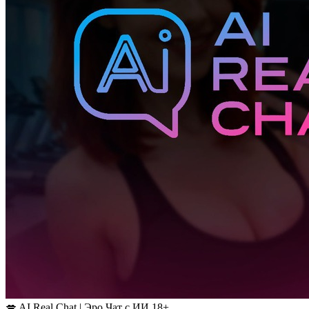
💋 AI Real Chat | Эро Чат с ИИ 18+