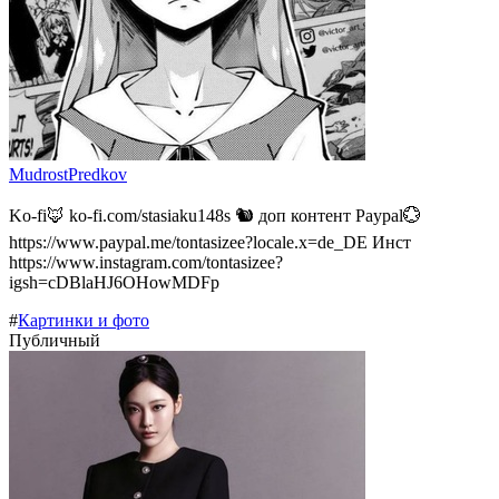
MudrostPredkov
Ko-fi🦊 ko-fi.com/stasiaku148s 🐿️ доп контент Paypal💮
https://www.paypal.me/tontasizee?locale.x=de_DE Инст
https://www.instagram.com/tontasizee?
igsh=cDBlaHJ6OHowMDFp
#
Картинки и фото
Публичный