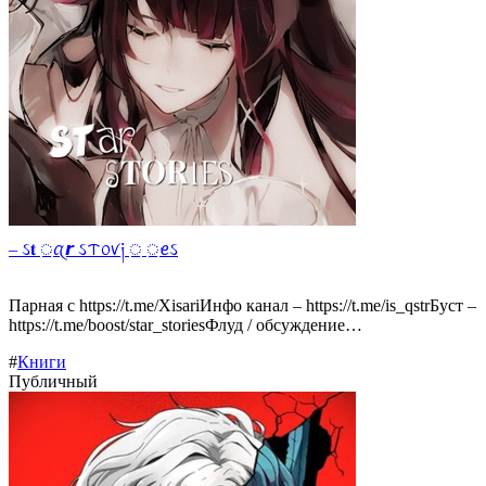
– ઽ𝐭 ᤻ꪋ𝙧 ઽᝨ᥆ꪚ༏ ᤻ ᤻ꫀઽ
Парная с https://t.me/XisariИнфо канал – https://t.me/is_qstrБуст –
https://t.me/boost/star_storiesФлуд / обсуждение…
#
Книги
Публичный