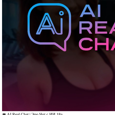
💋 AI Real Chat | Эро Чат с ИИ 18+