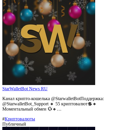
StarWalletBot News RU
Канал крипто-кошелька @StarwalletBotПоддержка:
@StarwalletBot_Support 🔸 55 криптовалют💲🔸
Моментальный обмен 💱🔸…
#
Криптовалюты
Публичный