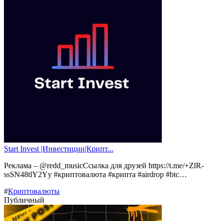
Start Invest |Инвестиции|Крипт...
Реклама – @redd_musicСсылка для друзей https://t.me/+ZlR-
ssSN48tlY2Yy #криптовалюта #крипта #airdrop #btc…
#
Криптовалюты
Публичный