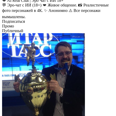
💋 AI Real Chat | Эро Чат с ИИ 18+
💬 Эро-чат с ИИ (18+) 💋 Живое общение. 📸 Реалистичные
фото персонажей в 4К. ✨ Анонимно ⚠️ Все персонажи
вымышлены.
Подписаться
Промо
Публичный