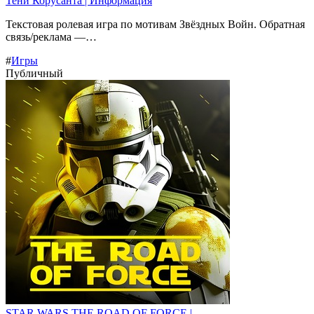
Тени Корусанта | Информация
Текстовая ролевая игра по мотивам Звёздных Войн. Обратная
связь/реклама —…
#
Игры
Публичный
STAR WARS THE ROAD OF FORCE | ...