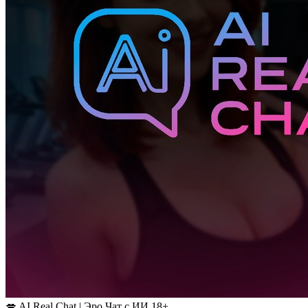
💋 AI Real Chat | Эро Чат с ИИ 18+