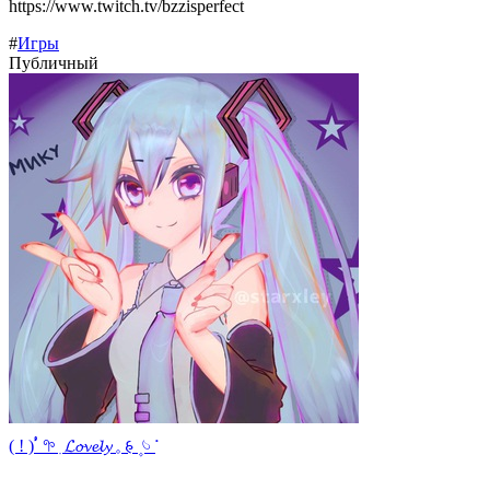
https://www.twitch.tv/bzzisperfect
#
Игры
Публичный
( ! ) ࣳ‌ 𖧧 ִ 𝓛𝓸𝓿𝓮𝓵𝔂 𓈒 𑂯 ۪ 𓄼 𞥊