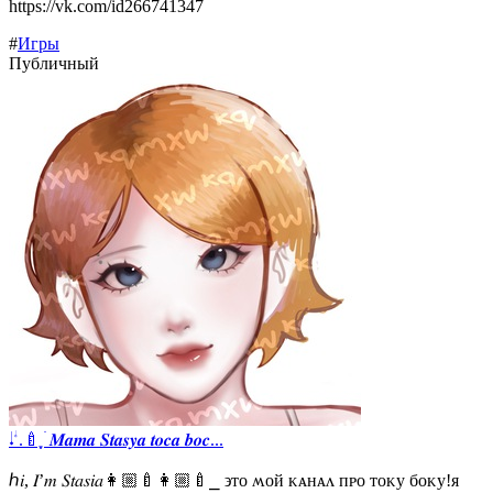
https://vk.com/id266741347
#
Игры
Публичный
𝆺𝅥 𝆭.🍼 ֶָ ׄ𝑴𝒂𝒎𝒂 𝑺𝒕𝒂𝒔𝒚𝒂 𝒕𝒐𝒄𝒂 𝒃𝒐𝒄...
ℎ𝑖, 𝐼’𝑚 𝑆𝑡𝑎𝑠𝑖𝑎👩🏼‍🍼👩🏼‍🍼⎯ ϶ᴛᴏ ʍᴏй ᴋᴀнᴀᴧ ᴨᴩᴏ ᴛᴏᴋу бᴏᴋу!я