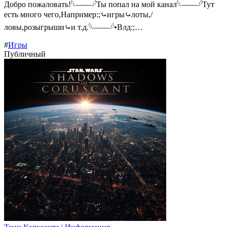
Добро пожаловать!𓆩——𓆪Ты попал на мой канал𓆩——𓆪Тут
есть много чего,Например:;⤿игры⤿лоты,/
ловы,розыгрыши⤿и т.д.𓆩——𓆪•Влд:;…
#
Игры
Публичный