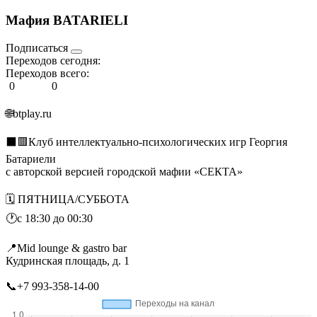
Мафия BATARIELI
Подписаться
Переходов сегодня:
Переходов всего:
0
0
🌐btplay.ru
⬛️🟥Клуб интеллектуально-психологических игр Георгия
Батариели
с авторской версией городской мафии «СЕКТА»
🗓️ ПЯТНИЦА/СУББОТА
🕐с 18:30 до 00:30
📍Mid lounge & gastro bar
Кудринская площадь, д. 1
📞+7 993-358-14-00