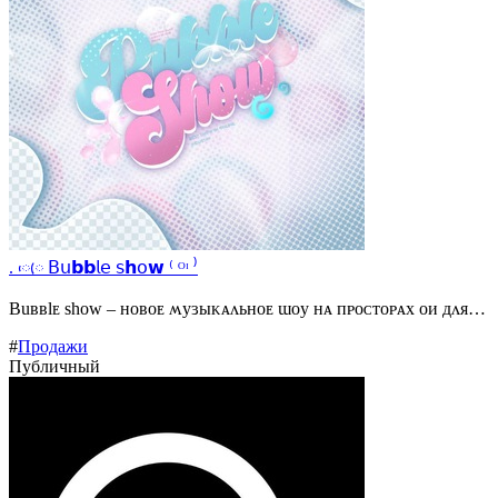
. ᰵᰨ 𝖡𝗎𝗯𝗯𝗅𝖾 𝗌𝗵𝗈𝘄 ⁽ ᴼᶦ ⁾
Buʙʙlᴇ shᴏw – нᴏʙᴏᴇ ʍуɜыᴋᴀᴧьнᴏᴇ ɯᴏу нᴀ ᴨᴩᴏᴄᴛᴏᴩᴀх ᴏи дᴧя…
#
Продажи
Публичный