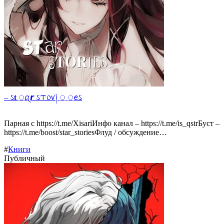
– ઽ𝐭 ᤻ꪋ𝙧 ઽᝨ᥆ꪚ༏ ᤻ ᤻ꫀઽ
Парная с https://t.me/XisariИнфо канал – https://t.me/is_qstrБуст –
https://t.me/boost/star_storiesФлуд / обсуждение…
#
Книги
Публичный