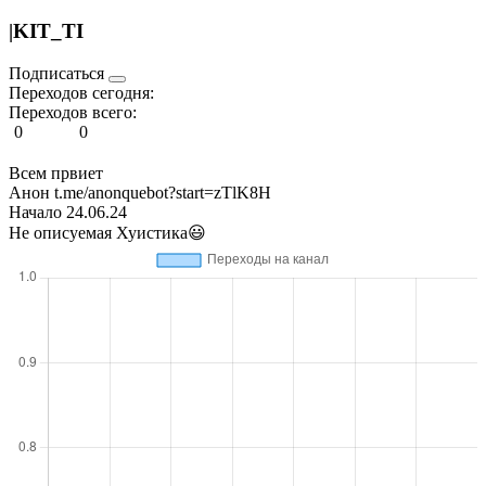
|KIT_TI
Подписаться
Переходов сегодня:
Переходов всего:
0
0
Всем првиет
Анон t.me/anonquebot?start=zTlK8H
Начало 24.06.24
Не описуемая Хуистика😃