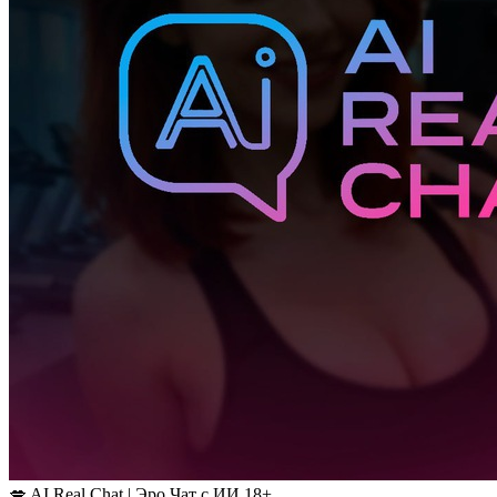
💋 AI Real Chat | Эро Чат с ИИ 18+