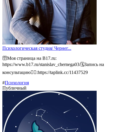
Психологическая студия/ Чернег...
🛜Моя страница на B17.ru:
https://www.b17.ru/stanislav_chernega03/🗓️Запись на
консультацию👉🏻:https://taplink.cc/11437529
#
Психология
Публичный