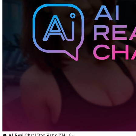
💋 AI Real Chat | Эро Чат с ИИ 18+