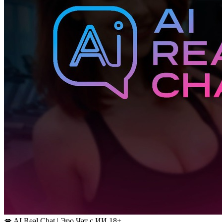
💋 AI Real Chat | Эро Чат с ИИ 18+