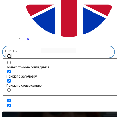
En
Главная
/
Новости и СМИ
/
Ирасханов Асламбек Салманович
Только точные совпадения
Поиск по заголовку
Поиск по содержанию