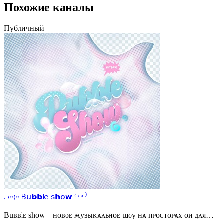
Похожие каналы
Публичный
. ᰵᰨ 𝖡𝗎𝗯𝗯𝗅𝖾 𝗌𝗵𝗈𝘄 ⁽ ᴼᶦ ⁾
Buʙʙlᴇ shᴏw – нᴏʙᴏᴇ ʍуɜыᴋᴀᴧьнᴏᴇ ɯᴏу нᴀ ᴨᴩᴏᴄᴛᴏᴩᴀх ᴏи дᴧя…