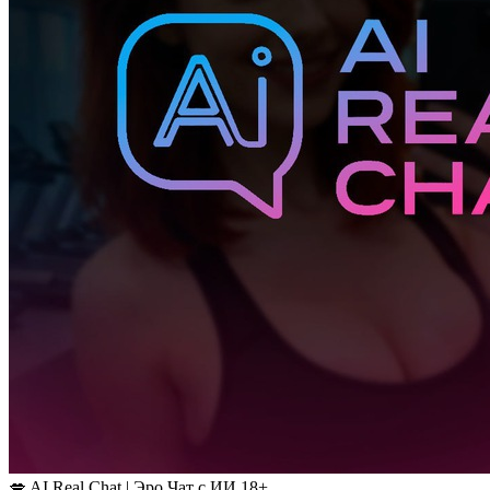
💋 AI Real Chat | Эро Чат с ИИ 18+