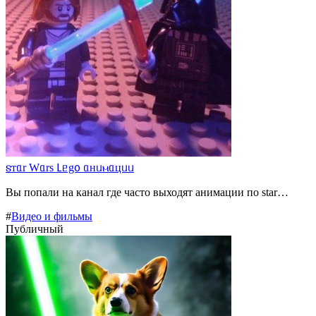
𐍃ᴛᥲr Wᥲrs 𑀉ᥱg᧐ ᥲнᥙⲙᥲцᥙᥙ
Вы попали на канал где часто выходят анимации по star…
#
Видео и фильмы
Публичный