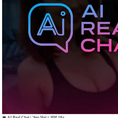
💋 AI Real Chat | Эро Чат с ИИ 18+