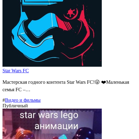
Star Wars FC
Мастерская годного контента Star Wars FC!😜 ❤️Маленькая
семья FC –…
#
Видео и фильмы
Публичный