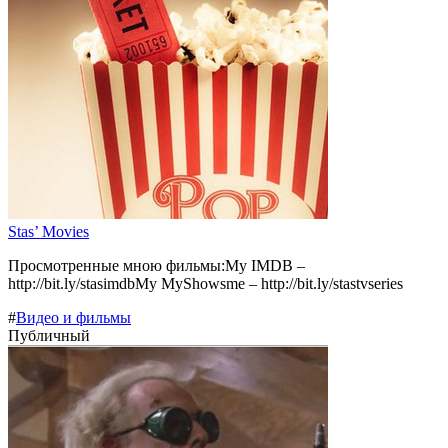
Stas’ Movies
Просмотренные мною фильмы:My IMDB –
http://bit.ly/stasimdbMy MyShowsme – http://bit.ly/stastvseries
#
Видео и фильмы
Публичный