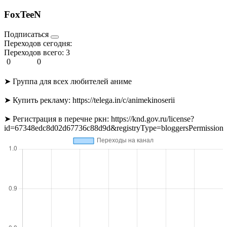
FoxTeeN
Подписаться
Переходов сегодня:
Переходов всего:
3
0
0
➤ Группа для всех любителей аниме
➤ Купить рекламу: https://telega.in/c/animekinoserii
➤ Регистрация в перечне ркн: https://knd.gov.ru/license?
id=67348edc8d02d67736c88d9d&registryType=bloggersPermission