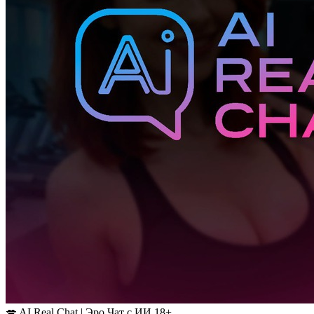
💋 AI Real Chat | Эро Чат с ИИ 18+