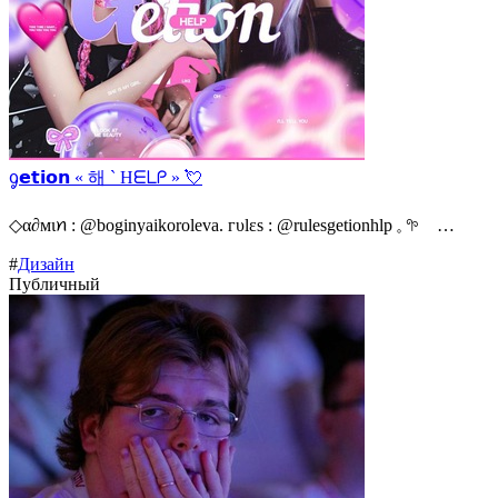
ᧁ𝗲𝘁𝗶𝗼𝗻 « 해 ` Hᗴᒪᑭ » 💘
◇α∂мιꪀ : @boginyaikoroleva. гυlεs : @rulesgetionhlp 𓈒 𖧧 …
#
Дизайн
Публичный