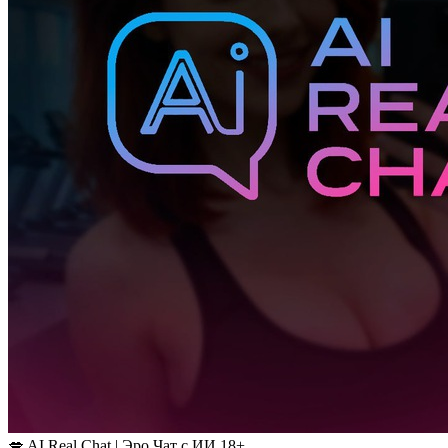
💋 AI Real Chat | Эро Чат с ИИ 18+