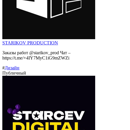
STARIKOV PRODUCTION
Заказы работ @starikov_prod Чат –
https://t.me/+4IY7MyC1iG9mZWZi
#
Дизайн
Публичный