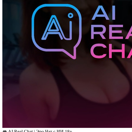
💋 AI Real Chat | Эро Чат с ИИ 18+