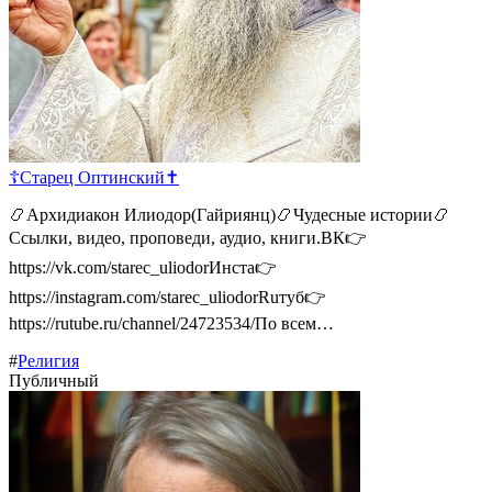
☦Старец Оптинский️️✝
📿Архидиакон Илиодор(Гайриянц)📿Чудесные истории📿
Ссылки, видео, проповеди, аудио, книги.ВК👉
https://vk.com/starec_uliodorИнста👉
https://instagram.com/starec_uliodorRuтуб👉
https://rutube.ru/channel/24723534/По всем…
#
Религия
Публичный