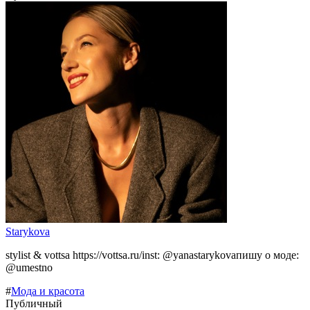
Starykova
stylist & vottsa https://vottsa.ru/inst: @yanastarykovaпишу о моде:
@umestno
#
Мода и красота
Публичный