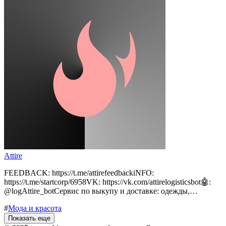
Attire
FEEDBACK: https://t.me/attirefeedbackiNFO:
https://t.me/startcorp/6958VK: https://vk.com/attirelogisticsbot🤖:
@logAttire_botСервис по выкупу и доставке: одежды,…
#
Мода и красота
Показать еще