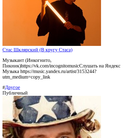
Стас Шклярский (В кругу Стаса)
Музыкант (Инкогнито,
Пикник)https://vk.com/incognitomusicСлушать на Яндекс
Музыка https://music.yandex.ru/artist/3153244?
utm_medium=copy_link
#
Другое
Публичный