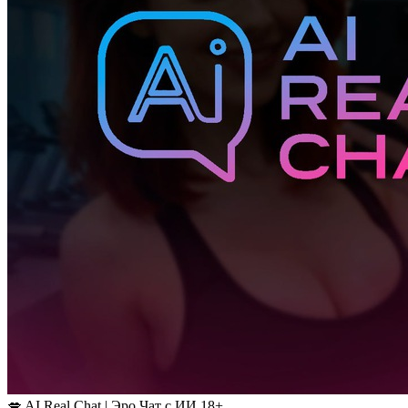
💋 AI Real Chat | Эро Чат с ИИ 18+