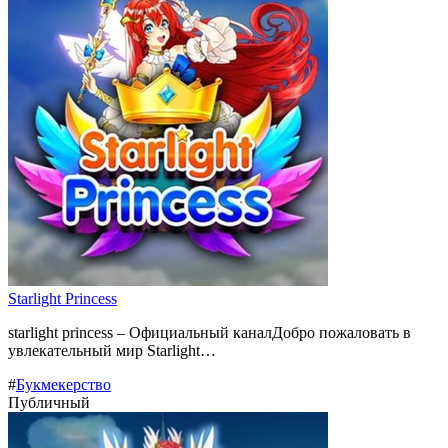
Starlight Princess
starlight princess – Официальный каналДобро пожаловать в
увлекательный мир Starlight…
#
Букмекерство
Публичный