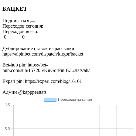
БАЦКЕТ
Подписаться
Переходов сегодня:
Переходов всего:
0
0
Дублирование ставок из рассылки
https://alpinbet.com/dispatch/kirgor/backet
Bet-hub pin: https://bet-
hub.com/sub/157205/KirGorPin.B.L/stats/all/
Expari pin: https://expari.com/blog/16161
Админ @kappperstats