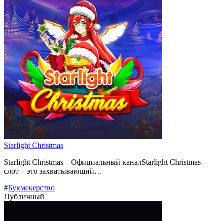
Starlight Christmas
Starlight Christmas – Официальный каналStarlight Christmas
слот – это захватывающий…
#
Букмекерство
Публичный