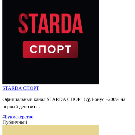
STARDA СПОРТ
Официальный канал STARDA СПОРТ! 💰 Бонус +200% на
первый депозит…
#
Букмекерство
Публичный