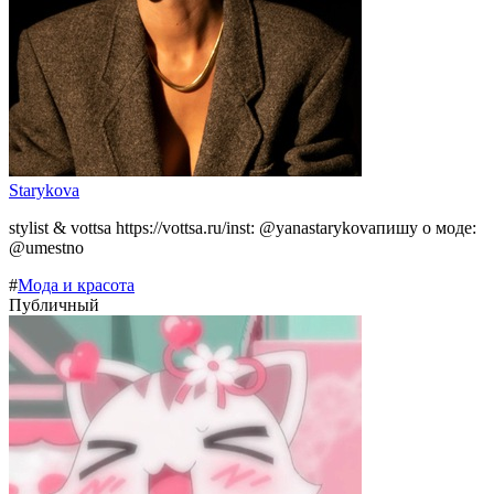
Starykova
stylist & vottsa https://vottsa.ru/inst: @yanastarykovaпишу о моде:
@umestno
#
Мода и красота
Публичный