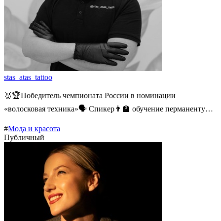
stas_atas_tattoo
🥇🏆Победитель чемпионата России в номинации
«волосковая техника»🗣️ Спикер👨‍🏫 обучение перманенту…
#
Мода и красота
Публичный