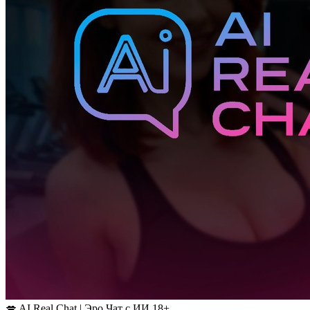
💋 AI Real Chat | Эро Чат с ИИ 18+