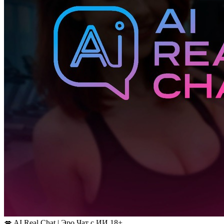
💋 AI Real Chat | Эро Чат с ИИ 18+