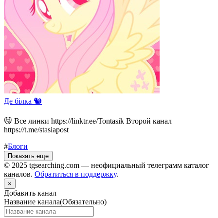
Де білка 🐿️
😼 Все линки https://linktr.ee/Tontasik Второй канал
https://t.me/stasiapost
#
Блоги
Показать еще
© 2025 tgsearching.com — неофициальный телеграмм каталог
каналов.
Обратиться в поддержку
.
×
Добавить канал
Название канала
(Обязательно)