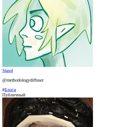
Stasol
@methodologydiffuser
#
Блоги
Публичный