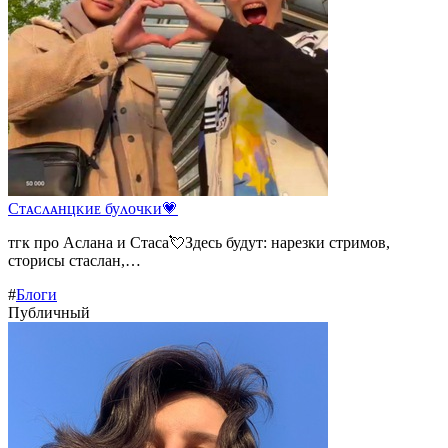
Сᴛᴀᴄᴧᴀнцᴋиᴇ буᴧᴏчᴋи💗
тгк про Аслана и Стаса💘Здесь будут: нарезки стримов,
сторисы стаслан,…
#
Блоги
Публичный