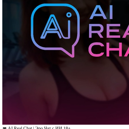
💋 AI Real Chat | Эро Чат с ИИ 18+