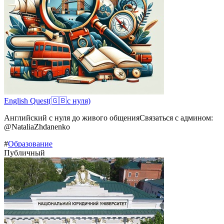
Еnglish Quest(🇬🇧с нуля)
Английский с нуля до живого общенияСвязаться с админом:
@NataliaZhdanenko
#
Образование
Публичный