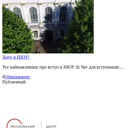
Хочу в НЮУ!
Усе найважливіше про вступ в НЮУ ⚖️ Чат для вступників:…
#
Образование
Публичный