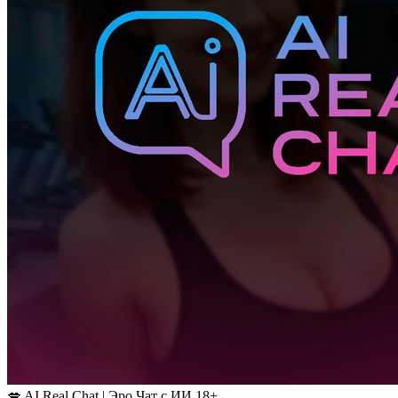
💋 AI Real Chat | Эро Чат с ИИ 18+