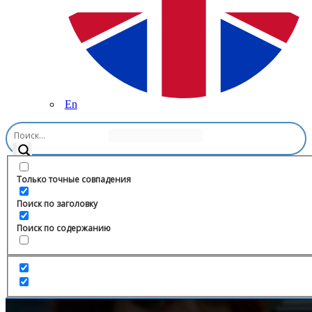
En
Главная
/
Познавательное
/
AskHowApp📱МикроКурсы
Только точные совпадения
Поиск по заголовку
Поиск по содержанию