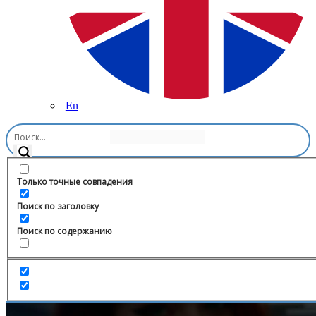
En
Главная
/
Другое
/
Аскер Бербеков LIVE🎙️
Только точные совпадения
Поиск по заголовку
Поиск по содержанию