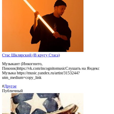
Стас Шклярский (В кругу Стаса)
Музыкант (Инкогнито,
Пикник)https://vk.com/incognitomusicСлушать на Яндекс
Музыка https://music.yandex.ru/artist/3153244?
utm_medium=copy_link
#
Другое
Публичный