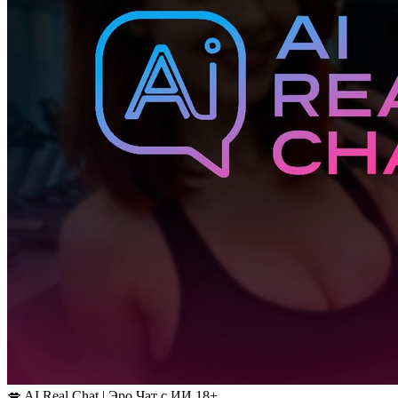
💋 AI Real Chat | Эро Чат с ИИ 18+