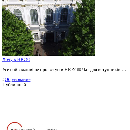
Хочу в НЮУ!
Усе найважливіше про вступ в НЮУ ⚖️ Чат для вступників:…
#
Образование
Публичный