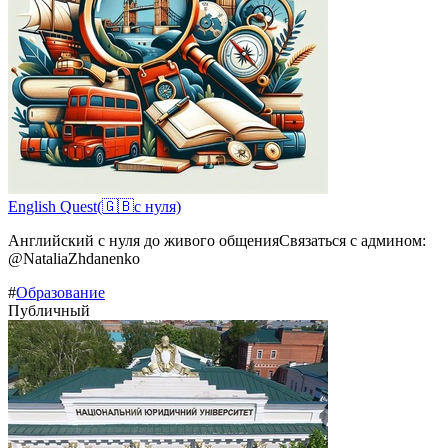
Еnglish Quest(🇬🇧с нуля)
Английский с нуля до живого общенияСвязаться с админом:
@NataliaZhdanenko
#
Образование
Публичный