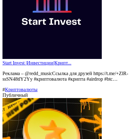
Start Invest |Инвестиции|Крипт...
Реклама – @redd_musicСсылка для друзей https://t.me/+ZlR-
ssSN48tlY2Yy #криптовалюта #крипта #airdrop #btc…
#
Криптовалюты
Публичный