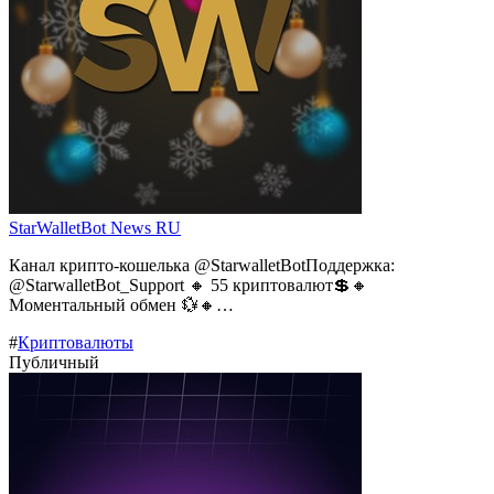
StarWalletBot News RU
Канал крипто-кошелька @StarwalletBotПоддержка:
@StarwalletBot_Support 🔸 55 криптовалют💲🔸
Моментальный обмен 💱🔸…
#
Криптовалюты
Публичный