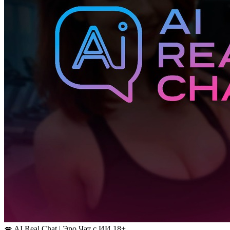
💋 AI Real Chat | Эро Чат с ИИ 18+