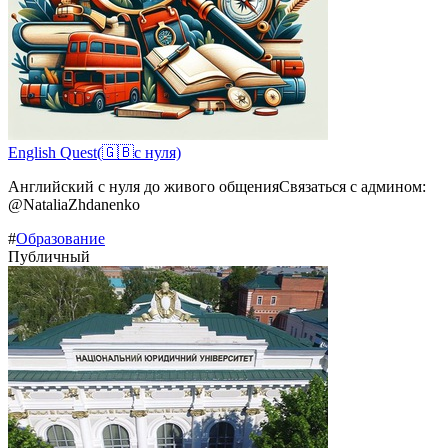
Еnglish Quest(🇬🇧с нуля)
Английский с нуля до живого общенияСвязаться с админом:
@NataliaZhdanenko
#
Образование
Публичный