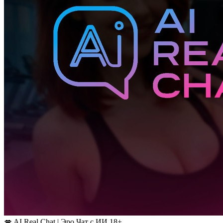
💋 AI Real Chat | Эро Чат с ИИ 18+