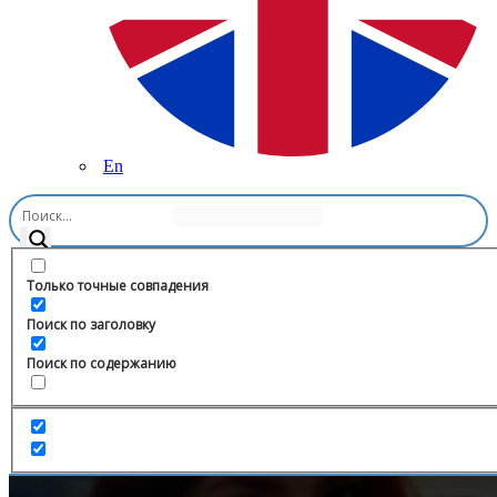
En
Главная
/
Бизнес и стартапы
/
Артём Вартумян — Про
заработок в интернете💰
Только точные совпадения
Поиск по заголовку
Поиск по содержанию