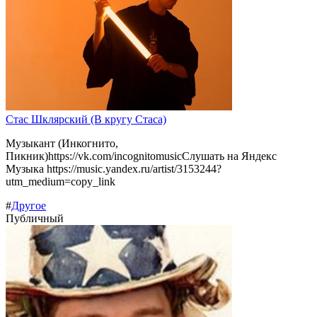
Стас Шклярский (В кругу Стаса)
Музыкант (Инкогнито,
Пикник)https://vk.com/incognitomusicСлушать на Яндекс
Музыка https://music.yandex.ru/artist/3153244?
utm_medium=copy_link
#
Другое
Публичный