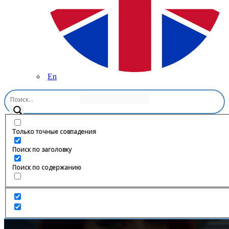
En
Главная
/
Другое
/
Апшеронские суетологи 🚵‍♂️
Только точные совпадения
Поиск по заголовку
Поиск по содержанию