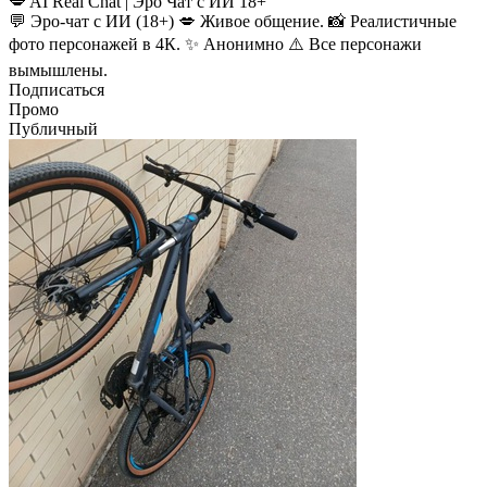
💋 AI Real Chat | Эро Чат с ИИ 18+
💬 Эро-чат с ИИ (18+) 💋 Живое общение. 📸 Реалистичные
фото персонажей в 4К. ✨ Анонимно ⚠️ Все персонажи
вымышлены.
Подписаться
Промо
Публичный