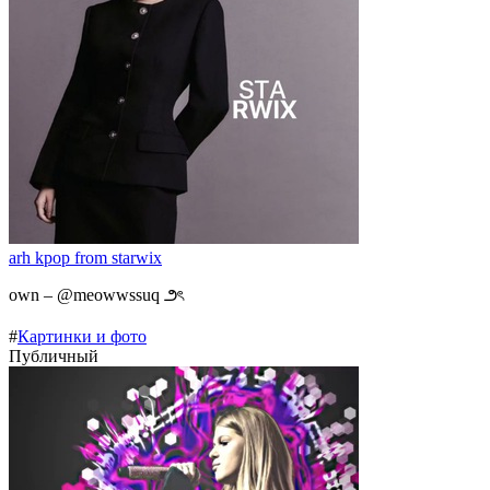
arh kpop from starwix
own – @meowwssuq ౨ৎ
#
Картинки и фото
Публичный