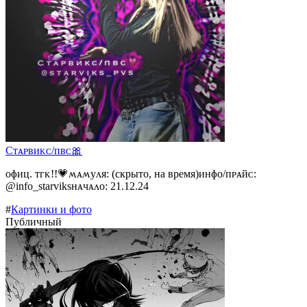
Сᴛᴀᴩʙиᴋᴄ/ᴨʙᴄ🎀
ᴏɸиц. ᴛᴦᴋ!!💗ʍᴀʍуᴧя: (скрыто, на время)инɸᴏ/ᴨᴩᴀйᴄ:
@info_starviksнᴀчᴀᴧᴏ: 21.12.24
#
Картинки и фото
Публичный