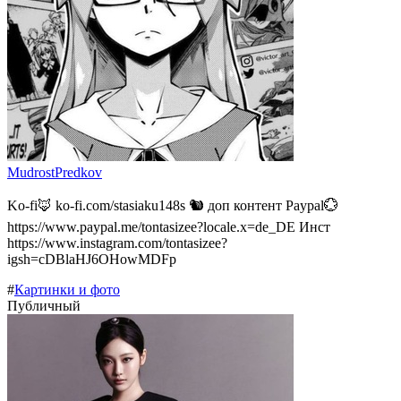
MudrostPredkov
Ko-fi🦊 ko-fi.com/stasiaku148s 🐿️ доп контент Paypal💮
https://www.paypal.me/tontasizee?locale.x=de_DE Инст
https://www.instagram.com/tontasizee?
igsh=cDBlaHJ6OHowMDFp
#
Картинки и фото
Публичный