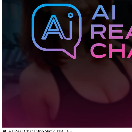
💋 AI Real Chat | Эро Чат с ИИ 18+