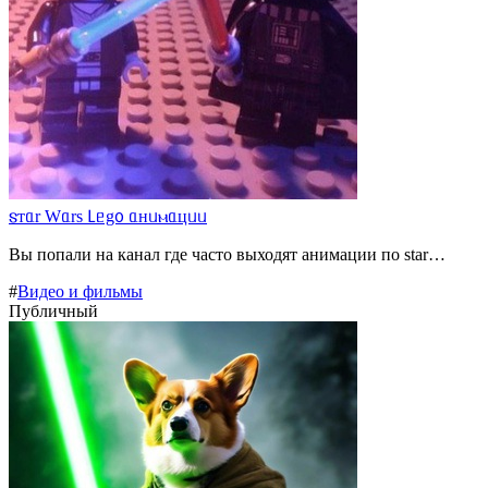
𐍃ᴛᥲr Wᥲrs 𑀉ᥱg᧐ ᥲнᥙⲙᥲцᥙᥙ
Вы попали на канал где часто выходят анимации по star…
#
Видео и фильмы
Публичный