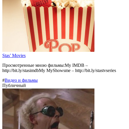
Stas’ Movies
Просмотренные мною фильмы:My IMDB –
http://bit.ly/stasimdbMy MyShowsme – http://bit.ly/stastvseries
#
Видео и фильмы
Публичный