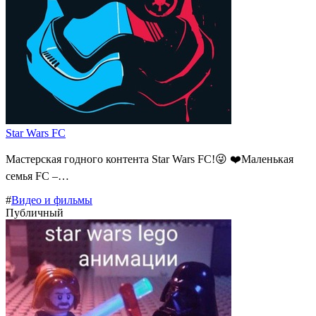
Star Wars FC
Мастерская годного контента Star Wars FC!😜 ❤️Маленькая
семья FC –…
#
Видео и фильмы
Публичный