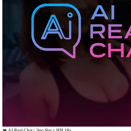
💋 AI Real Chat | Эро Чат с ИИ 18+