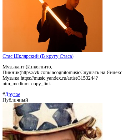
Стас Шклярский (В кругу Стаса)
Музыкант (Инкогнито,
Пикник)https://vk.com/incognitomusicСлушать на Яндекс
Музыка https://music.yandex.ru/artist/3153244?
utm_medium=copy_link
#
Другое
Публичный