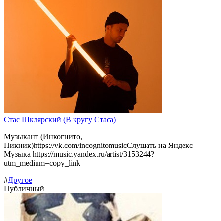
Стас Шклярский (В кругу Стаса)
Музыкант (Инкогнито,
Пикник)https://vk.com/incognitomusicСлушать на Яндекс
Музыка https://music.yandex.ru/artist/3153244?
utm_medium=copy_link
#
Другое
Публичный