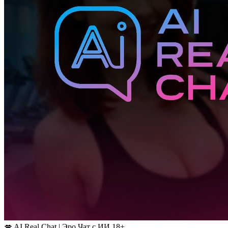
💋 AI Real Chat | Эро Чат с ИИ 18+