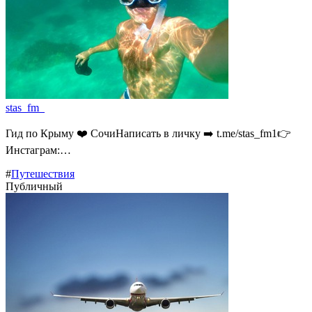
stas_fm_
Гид по Крыму ❤️ СочиНаписать в личку ➡️ t.me/stas_fm1👉
Инстаграм:…
#
Путешествия
Публичный