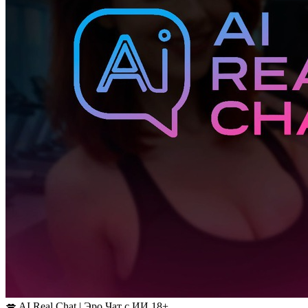
💋 AI Real Chat | Эро Чат с ИИ 18+